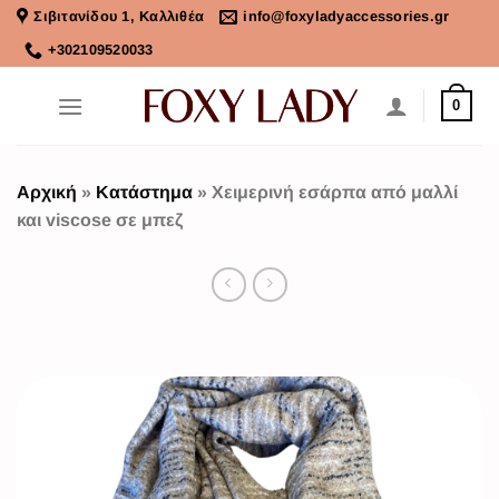
Σιβιτανίδου 1, Καλλιθέα
info@foxyladyaccessories.gr
+302109520033
0
Αρχική
»
Κατάστημα
»
Χειμερινή εσάρπα από μαλλί
και viscose σε μπεζ