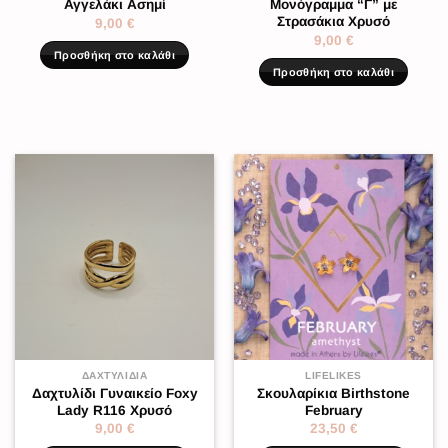
Αγγελάκι Ασημί
Μονόγραμμα “Γ” με
Στρασάκια Χρυσό
9,00
€
9,00
€
Προσθήκη στο καλάθι
Προσθήκη στο καλάθι
ΔΑΧΤΥΛΊΔΙΑ
LIFELIKES
Δαχτυλίδι Γυναικείο Foxy
Σκουλαρίκια Birthstone
Lady R116 Χρυσό
February
9,00
€
23,50
€