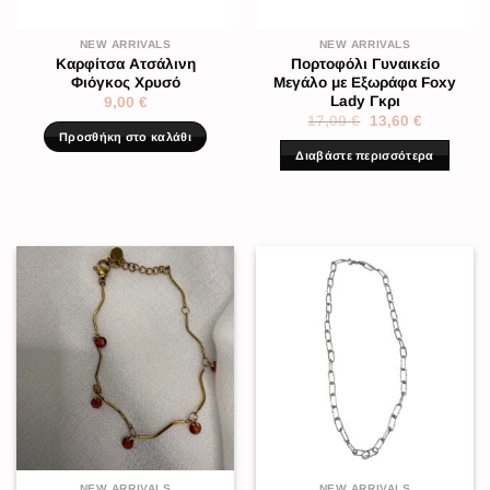
NEW ARRIVALS
NEW ARRIVALS
Καρφίτσα Ατσάλινη
Πορτοφόλι Γυναικείο
Φιόγκος Χρυσό
Μεγάλο με Εξωράφα Foxy
Lady Γκρι
9,00
€
17,00
€
13,60
€
Προσθήκη στο καλάθι
Διαβάστε περισσότερα
NEW ARRIVALS
NEW ARRIVALS