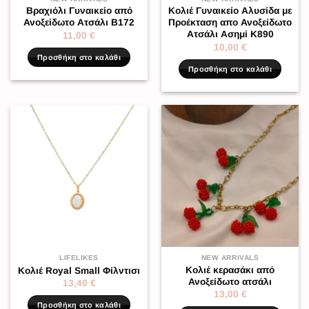
Βραχιόλι Γυναικείο από
Κολιέ Γυναικείο Αλυσίδα με
Ανοξείδωτο Ατσάλι Β172
Προέκταση απο Ανοξείδωτο
Ατσάλι Ασημί K890
11,00
€
10,00
€
Προσθήκη στο καλάθι
Προσθήκη στο καλάθι
LIFELIKES
NEW ARRIVALS
Κολιέ κερασάκι από
Κολιέ Royal Small Φίλντισι
Ανοξείδωτο ατσάλι
13,40
€
13,00
€
Προσθήκη στο καλάθι