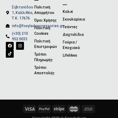
Σιβιτανίδου
Πολιτική
Κολιέ
1, Καλλιθέα,
Απορρήτου
Τ.Κ. 17676
Σκουλαρίκια
Όροι Χρήσης
info@foxyladyaccessories.gr
Τσάντες
Πολιτική
(+30) 210
Cookies
Δαχτυλίδια
952 0033
Πολιτική
Γούρια /
Επιστροφών
Εποχιακά
Τρόποι
Lifelikes
Πληρωμής
Τρόποι
Αποστολής
Copyright 2026 ©
Foxylady.gr