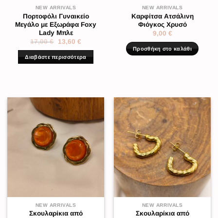
NEW ARRIVALS
NEW ARRIVALS
Πορτοφόλι Γυναικείο
Καρφίτσα Ατσάλινη
Μεγάλο με Εξωράφα Foxy
Φιόγκος Χρυσό
Lady Μπλε
9,00
€
17,00
€
13,60
€
Προσθήκη στο καλάθι
Διαβάστε περισσότερα
NEW ARRIVALS
NEW ARRIVALS
Σκουλαρίκια από
Σκουλαρίκια από