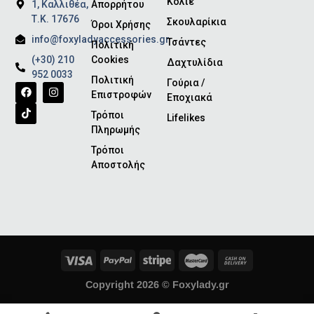
Κολιέ
1, Καλλιθέα,
Απορρήτου
Τ.Κ. 17676
Σκουλαρίκια
Όροι Χρήσης
info@foxyladyaccessories.gr
Τσάντες
Πολιτική
(+30) 210
Cookies
Δαχτυλίδια
952 0033
Πολιτική
Γούρια /
Επιστροφών
Εποχιακά
Τρόποι
Lifelikes
Πληρωμής
Τρόποι
Αποστολής
Copyright 2026 ©
Foxylady.gr