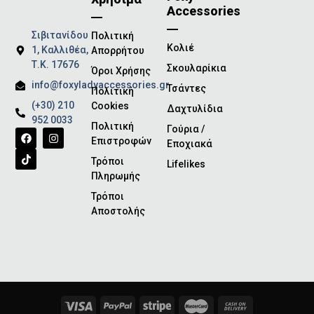
Accessories
Σιβιτανίδου
Πολιτική
Κολιέ
1, Καλλιθέα,
Απορρήτου
Τ.Κ. 17676
Σκουλαρίκια
Όροι Χρήσης
info@foxyladyaccessories.gr
Τσάντες
Πολιτική
(+30) 210
Cookies
Δαχτυλίδια
952 0033
Πολιτική
Γούρια /
Επιστροφών
Εποχιακά
Τρόποι
Lifelikes
Πληρωμής
Τρόποι
Αποστολής