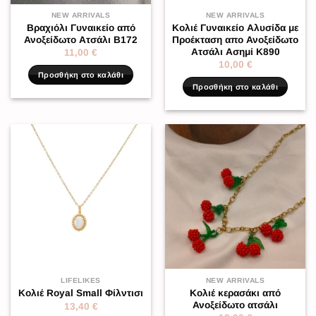
NEW ARRIVALS
NEW ARRIVALS
Βραχιόλι Γυναικείο από
Κολιέ Γυναικείο Αλυσίδα με
Ανοξείδωτο Ατσάλι Β172
Προέκταση απο Ανοξείδωτο
Ατσάλι Ασημί K890
11,00
€
10,00
€
Προσθήκη στο καλάθι
Προσθήκη στο καλάθι
LIFELIKES
NEW ARRIVALS
Κολιέ κερασάκι από
Κολιέ Royal Small Φίλντισι
Ανοξείδωτο ατσάλι
13,40
€