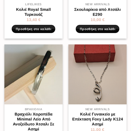
LIFELIKES
NEW ARRIVALS
Κολιέ Royal Small
Σκουλαρίκια από Ατσάλι
Τυρκουάζ
Ε290
13,40
€
10,00
€
Προσθήκη στο καλάθι
Προσθήκη στο καλάθι
ΒΡΑΧΙΌΛΙΑ
NEW ARRIVALS
Βραχιόλι Χειροπέδα
Κολιέ Γυναικείο με
Minimal Λείο Από
Επέκταση Foxy Lady K124
Ανοξείδωτο Άτσαλι Σε
Ασημί
Ασημί
11,00
€