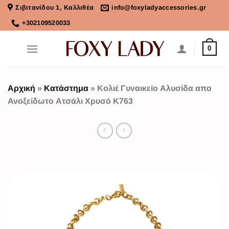
Σιβιτανίδου 1, Καλλιθέα
info@foxyladyaccessories.gr
+302109520033
0
Αρχική
»
Κατάστημα
»
Κολιέ Γυναικείο Αλυσίδα απο
Ανοξείδωτο Ατσάλι Χρυσό K763