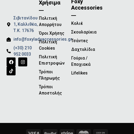
Foxy
Χρήσιμα
Accessories
Σιβιτανίδου
Πολιτική
Κολιέ
1, Καλλιθέα,
Απορρήτου
Τ.Κ. 17676
Σκουλαρίκια
Όροι Χρήσης
info@foxyladyaccessories.gr
Τσάντες
Πολιτική
(+30) 210
Cookies
Δαχτυλίδια
952 0033
Πολιτική
Γούρια /
Επιστροφών
Εποχιακά
Τρόποι
Lifelikes
Πληρωμής
Τρόποι
Αποστολής