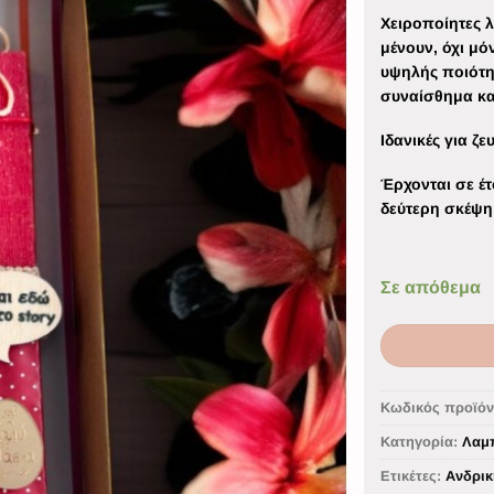
Χειροποίητες 
μένουν, όχι μό
υψηλής ποιότητ
συναίσθημα κα
Ιδανικές για ζε
Έρχονται σε έ
δεύτερη σκέψη
Σε απόθεμα
Κωδικός προϊόν
Κατηγορία:
Λαμ
Ετικέτες:
Ανδρικ