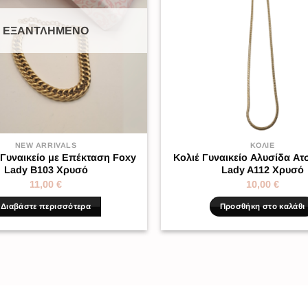
ΕΞΑΝΤΛΗΜΈΝΟ
NEW ARRIVALS
ΚΟΛΙΈ
 Γυναικείο με Επέκταση Foxy
Κολιέ Γυναικείο Αλυσίδα Ατ
Lady B103 Χρυσό
Lady A112 Χρυσό
11,00
€
10,00
€
Διαβάστε περισσότερα
Προσθήκη στο καλάθι