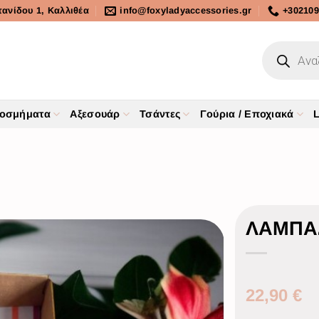
τανίδου 1, Καλλιθέα
info@foxyladyaccessories.gr
+302109
οσμήματα
Αξεσουάρ
Τσάντες
Γούρια / Εποχιακά
L
ΛΑΜΠΑ
22,90
€