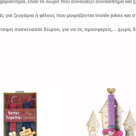
 χαρακτήρα, είναι το δώρο που συνδυάζει συναίσθημα και χ
ές για ζευγάρια ή φίλους που μοιράζονται inside jokes και σ
έτοιμη συσκευασία δώρου, για να τις προσφέρεις… χωρίς 