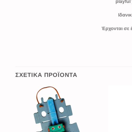
playful
Ιδανικ
Έρχονται σε 
ΣΧΕΤΙΚΆ ΠΡΟΪΌΝΤΑ