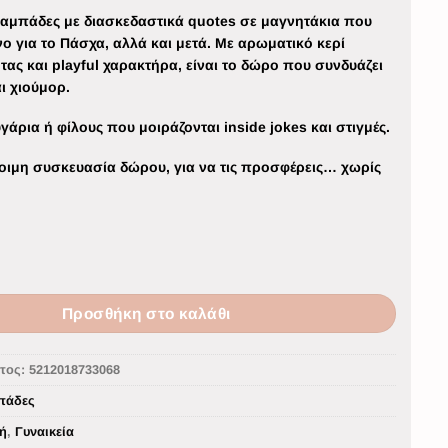
λαμπάδες με διασκεδαστικά quotes σε μαγνητάκια που
νο για το Πάσχα, αλλά και μετά. Με αρωματικό κερί
ας και playful χαρακτήρα, είναι το δώρο που συνδυάζει
ι χιούμορ.
υγάρια ή φίλους που μοιράζονται inside jokes και στιγμές.
τοιμη συσκευασία δώρου, για να τις προσφέρεις… χωρίς
Προσθήκη στο καλάθι
τος:
5212018733068
πάδες
ή
,
Γυναικεία