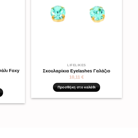
LIFELIKES
σάλι Foxy
Σκουλαρίκια Eyelashes Γαλάζιο
10,11
€
Προσθήκη στο καλάθι