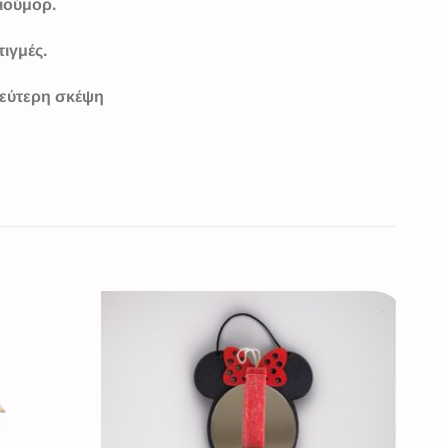
ιούμορ.
τιγμές.
δεύτερη σκέψη