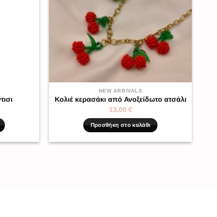
NEW ARRIVALS
τισι
Κολιέ κερασάκι από Ανοξείδωτο ατσάλι
13,00
€
Προσθήκη στο καλάθι