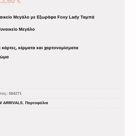
13,60
€
αικείο Μεγάλο με Εξωράφα Foxy Lady Ταμπά
υναικείο Μεγάλο
α
α κάρτες, κέρματα και χαρτονομίσματα
ρώμα
τος:
584271
W ARRIVALS
,
Πορτοφόλια