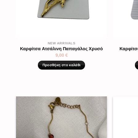
NEW ARRIVALS
Καρφίτσα Ατσάλινη Παπαγάλος Χρυσό
Καρφίτσ
9,00
€
Προσθήκη στο καλάθι