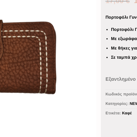
17,00
€
Πορτοφόλι Γυν
Πορτοφόλι Γ
Με εξωράφ
Με θήκες γι
Σε ταμπά χ
Εξαντλημένο
Κωδικός προϊόν
Κατηγορίες:
NE
Ετικέτα:
Καφέ