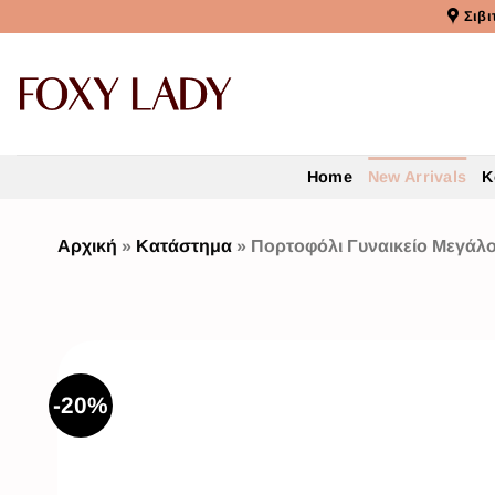
Σιβι
Home
New Arrivals
Κ
Αρχική
»
Κατάστημα
»
Πορτοφόλι Γυναικείο Μεγάλ
-20%