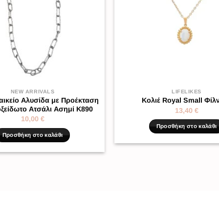
NEW ARRIVALS
LIFELIKES
αικείο Αλυσίδα με Προέκταση
Κολιέ Royal Small Φίλν
ξείδωτο Ατσάλι Ασημί K890
13,40
€
10,00
€
Προσθήκη στο καλάθι
Προσθήκη στο καλάθι