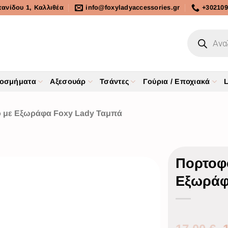
τανίδου 1, Καλλιθέα
info@foxyladyaccessories.gr
+302109
οσμήματα
Αξεσουάρ
Τσάντες
Γούρια / Εποχιακά
L
ο με Εξωράφα Foxy Lady Ταμπά
Πορτοφό
Εξωράφ