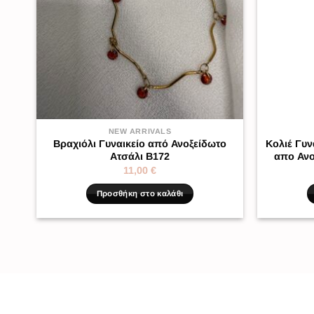
NEW ARRIVALS
Βραχιόλι Γυναικείο από Ανοξείδωτο
Κολιέ Γυν
Ατσάλι Β172
απο Ανο
11,00
€
Προσθήκη στο καλάθι