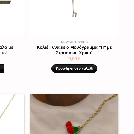
NEW ARRIVALS
άλο με
Κολιέ Γυναικείο Μονόγραμμα “Π” με
πεζ
Στρασάκια Χρυσό
9,00
€
Προσθήκη στο καλάθι