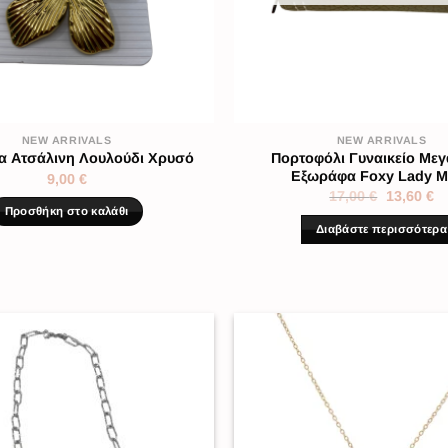
NEW ARRIVALS
NEW ARRIVALS
Πορτοφόλι Γυναικείο Μεγ
α Ατσάλινη Λουλούδι Χρυσό
Εξωράφα Foxy Lady Μ
9,00
€
17,00
€
13,60
€
Προσθήκη στο καλάθι
Διαβάστε περισσότερα