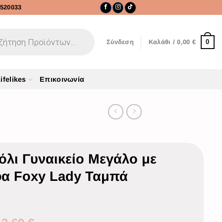
520033
0
Σύνδεση
Καλάθι /
0,00
€
ifelikes
Επικοινωνία
λι Γυναικείο Μεγάλο με
α Foxy Lady Ταμπά