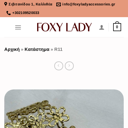
Σιβιτανίδου 1, Καλλιθέα
info@foxyladyaccessories.gr
+302109520033
0
Αρχική
»
Κατάστημα
»
R11