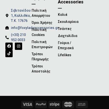
Accessories
Σιβιτανίδου
Πολιτική
Κολιέ
1, Καλλιθέα,
Απορρήτου
Τ.Κ. 17676
Σκουλαρίκια
Όροι Χρήσης
info@foxyladyaccessories.gr
Τσάντες
Πολιτική
(+30) 210
Cookies
Δαχτυλίδια
952 0033
Πολιτική
Γούρια /
Επιστροφών
Εποχιακά
Τρόποι
Lifelikes
Πληρωμής
Τρόποι
Αποστολής