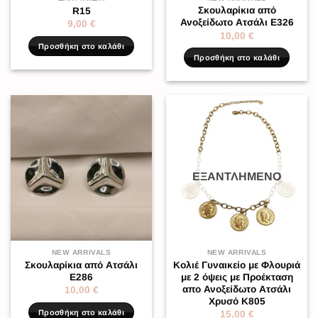
Σκουλαρίκια από
R15
Ανοξείδωτο Ατσάλι Ε326
9,00
€
10,00
€
Προσθήκη στο καλάθι
Προσθήκη στο καλάθι
ΕΞΑΝΤΛΗΜΈΝΟ
NEW ARRIVALS
NEW ARRIVALS
Σκουλαρίκια από Ατσάλι
Κολιέ Γυναικείο με Φλουριά
Ε286
με 2 όψεις με Προέκταση
απο Ανοξείδωτο Ατσάλι
10,00
€
Χρυσό K805
Προσθήκη στο καλάθι
15,00
€