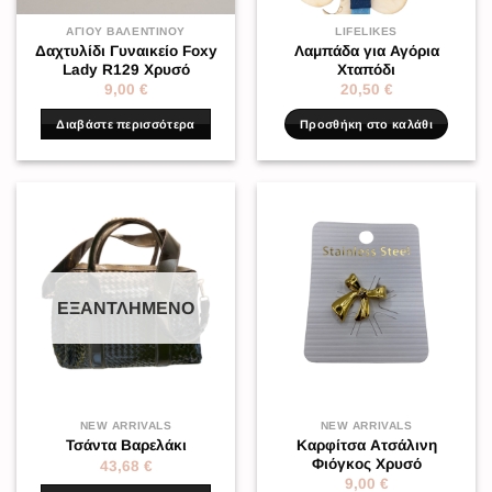
ΑΓΊΟΥ ΒΑΛΕΝΤΊΝΟΥ
LIFELIKES
Δαχτυλίδι Γυναικείο Foxy
Λαμπάδα για Αγόρια
Lady R129 Χρυσό
Χταπόδι
9,00
€
20,50
€
Διαβάστε περισσότερα
Προσθήκη στο καλάθι
ΕΞΑΝΤΛΗΜΈΝΟ
NEW ARRIVALS
NEW ARRIVALS
Καρφίτσα Ατσάλινη
Τσάντα Βαρελάκι
Φιόγκος Χρυσό
43,68
€
9,00
€