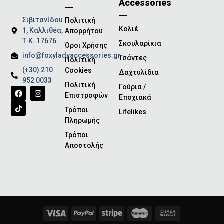
Accessories
Σιβιτανίδου
Πολιτική
Κολιέ
1, Καλλιθέα,
Απορρήτου
Τ.Κ. 17676
Σκουλαρίκια
Όροι Χρήσης
info@foxyladyaccessories.gr
Τσάντες
Πολιτική
(+30) 210
Cookies
Δαχτυλίδια
952 0033
Πολιτική
Γούρια /
Επιστροφών
Εποχιακά
Τρόποι
Lifelikes
Πληρωμής
Τρόποι
Αποστολής