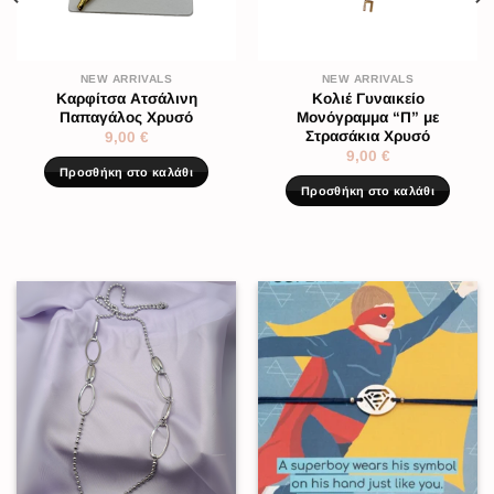
NEW ARRIVALS
NEW ARRIVALS
Καρφίτσα Ατσάλινη
Κολιέ Γυναικείο
Παπαγάλος Χρυσό
Μονόγραμμα “Π” με
Στρασάκια Χρυσό
9,00
€
9,00
€
Προσθήκη στο καλάθι
Προσθήκη στο καλάθι