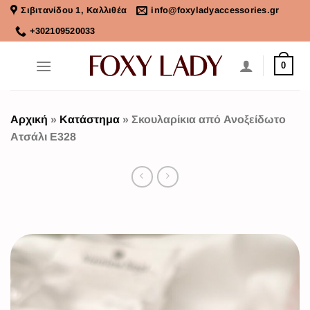
Σιβιτανίδου 1, Καλλιθέα
info@foxyladyaccessories.gr
+302109520033
0
Αρχική
»
Κατάστημα
»
Σκουλαρίκια από Ανοξείδωτο
Ατσάλι Ε328