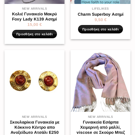
NEW ARRIVALS
LIFELIKES
Κολιέ Γυναικείο Μακρύ
Charm Superboy Ασημί
Foxy Lady K139 Ασημί
9,50
€
15,00
€
Προσθήκη στο καλάθι
Προσθήκη στο καλάθι
NEW ARRIVALS
NEW ARRIVALS
Σκουλαρίκια Γυναικεία με
Γυναικεία Εσάρπα
Κόκκινο Κέντρο απο
Χειμερινή από μαλλί,
Ανοξείδωτο Ατσάλι Ε250
viscose σε Σκούρο Μπεζ