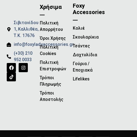
Foxy
Χρήσιμα
Accessories
Σιβιτανίδου
Πολιτική
Κολιέ
1, Καλλιθέα,
Απορρήτου
Τ.Κ. 17676
Σκουλαρίκια
Όροι Χρήσης
info@foxyladyaccessories.gr
Τσάντες
Πολιτική
(+30) 210
Cookies
Δαχτυλίδια
952 0033
Πολιτική
Γούρια /
Επιστροφών
Εποχιακά
Τρόποι
Lifelikes
Πληρωμής
Τρόποι
Αποστολής