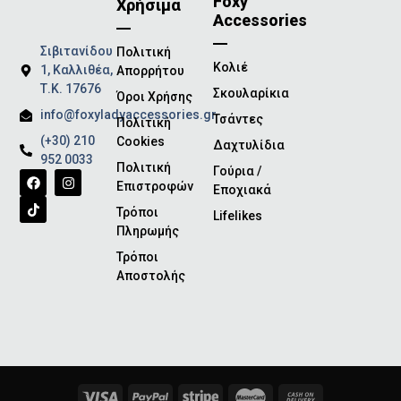
Foxy
Χρήσιμα
Accessories
Σιβιτανίδου
Πολιτική
Κολιέ
1, Καλλιθέα,
Απορρήτου
Τ.Κ. 17676
Σκουλαρίκια
Όροι Χρήσης
info@foxyladyaccessories.gr
Τσάντες
Πολιτική
(+30) 210
Cookies
Δαχτυλίδια
952 0033
Πολιτική
Γούρια /
Επιστροφών
Εποχιακά
Τρόποι
Lifelikes
Πληρωμής
Τρόποι
Αποστολής