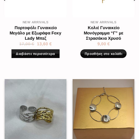
NEW ARRIVALS
NEW ARRIVALS
Πορτοφόλι Γυναικείο
Κολιέ Γυναικείο
Μεγάλο με Εξωράφα Foxy
Μονόγραμμα “Γ” με
Lady Μπεζ
Στρασάκια Χρυσό
17,00
€
13,60
€
9,00
€
Διαβάστε περισσότερα
Προσθήκη στο καλάθι