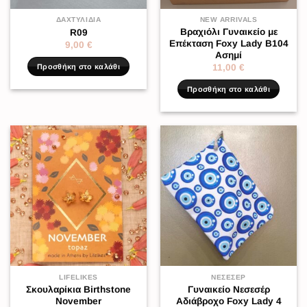
ΔΑΧΤΥΛΊΔΙΑ
NEW ARRIVALS
Βραχιόλι Γυναικείο με
R09
Επέκταση Foxy Lady B104
9,00
€
Ασημί
Προσθήκη στο καλάθι
11,00
€
Προσθήκη στο καλάθι
LIFELIKES
ΝΕΣΕΣΈΡ
Σκουλαρίκια Birthstone
Γυναικείο Νεσεσέρ
November
Αδιάβροχο Foxy Lady 4