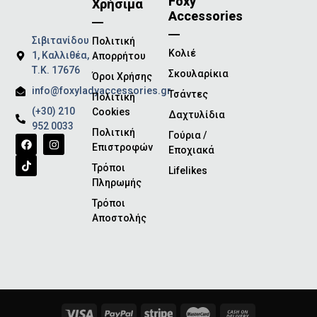
Foxy
Χρήσιμα
Accessories
Σιβιτανίδου
Πολιτική
Κολιέ
1, Καλλιθέα,
Απορρήτου
Τ.Κ. 17676
Σκουλαρίκια
Όροι Χρήσης
info@foxyladyaccessories.gr
Τσάντες
Πολιτική
(+30) 210
Cookies
Δαχτυλίδια
952 0033
Πολιτική
Γούρια /
Επιστροφών
Εποχιακά
Τρόποι
Lifelikes
Πληρωμής
Τρόποι
Αποστολής