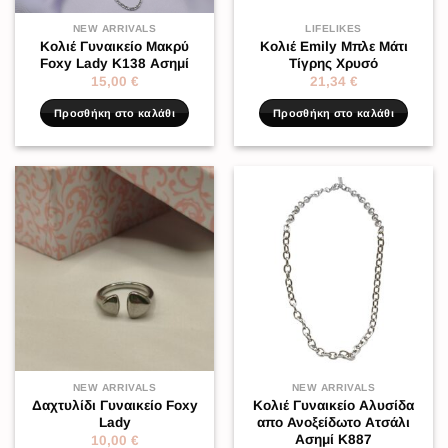
NEW ARRIVALS
LIFELIKES
Κολιέ Γυναικείο Μακρύ
Κολιέ Emily Μπλε Μάτι
Foxy Lady K138 Ασημί
Τίγρης Χρυσό
15,00
€
21,34
€
Προσθήκη στο καλάθι
Προσθήκη στο καλάθι
NEW ARRIVALS
NEW ARRIVALS
Δαχτυλίδι Γυναικείο Foxy
Κολιέ Γυναικείο Αλυσίδα
Lady
απο Ανοξείδωτο Ατσάλι
Ασημί K887
10,00
€