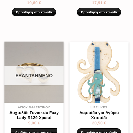
19,60
€
17,91
€
Προσθήκη στο καλάθι
Προσθήκη στο καλάθι
ΕΞΑΝΤΛΗΜΈΝΟ
ΑΓΊΟΥ ΒΑΛΕΝΤΊΝΟΥ
LIFELIKES
Δαχτυλίδι Γυναικείο Foxy
Λαμπάδα για Αγόρια
Lady R129 Χρυσό
Χταπόδι
9,00
€
20,50
€
Διαβάστε περισσότερα
Προσθήκη στο καλάθι