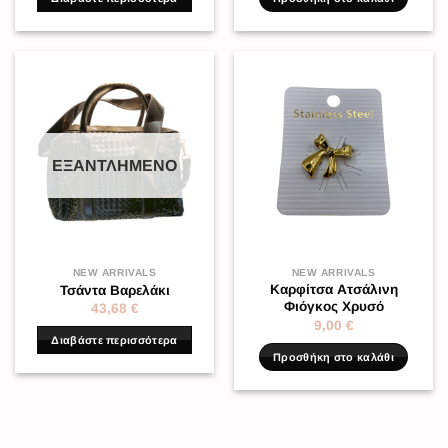
ΕΞΑΝΤΛΗΜΈΝΟ
NEW ARRIVALS
NEW ARRIVALS
Καρφίτσα Ατσάλινη
Τσάντα Βαρελάκι
Φιόγκος Χρυσό
43,68
€
9,00
€
Διαβάστε περισσότερα
Προσθήκη στο καλάθι