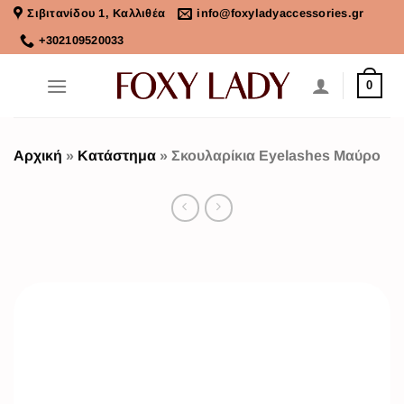
Σιβιτανίδου 1, Καλλιθέα
info@foxyladyaccessories.gr
+302109520033
0
Αρχική
»
Κατάστημα
»
Σκουλαρίκια Eyelashes Μαύρο