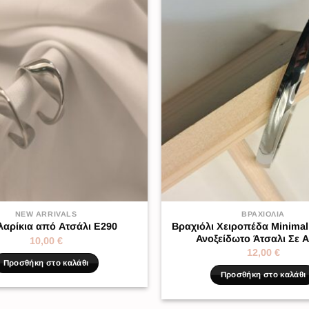
NEW ARRIVALS
ΒΡΑΧΙΌΛΙΑ
Βραχιόλι Χειροπέδα Minimal
λαρίκια από Ατσάλι Ε290
Ανοξείδωτο Άτσαλι Σε 
10,00
€
12,00
€
Προσθήκη στο καλάθι
Προσθήκη στο καλάθι