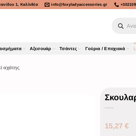
τανίδου 1, Καλλιθέα
info@foxyladyaccessories.gr
+302109
οσμήματα
Αξεσουάρ
Τσάντες
Γούρια / Εποχιακά
L
ί αχάτης
Σκουλαρ
15,27
€