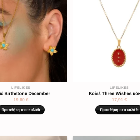
LIFELIKES
LIFELIKES
ιέ Birthstone December
Κολιέ Three Wishes κό
19,60
€
17,91
€
Προσθήκη στο καλάθι
Προσθήκη στο καλάθι