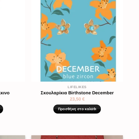
LIFELIKES
κκινο
Σκουλαρίκια Birthstone December
23,50
€
Προσθήκη στο καλάθι