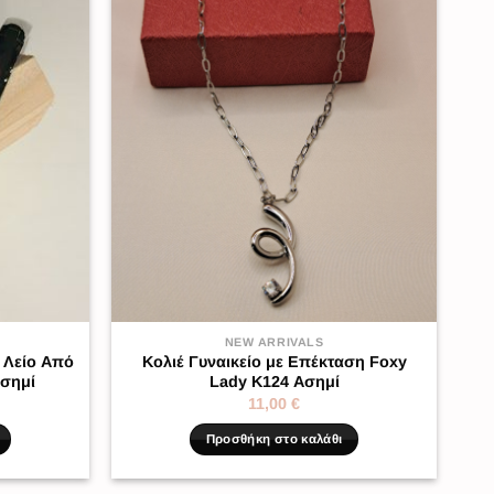
NEW ARRIVALS
 Λείο Από
Κολιέ Γυναικείο με Επέκταση Foxy
Ασημί
Lady K124 Ασημί
11,00
€
Προσθήκη στο καλάθι