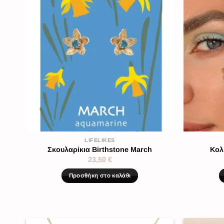
LIFELIKES
Σκουλαρίκια Birthstone March
Κολ
23,50
€
Προσθήκη στο καλάθι