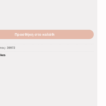
Προσθήκη στο καλάθι
τος:
39972
ikes