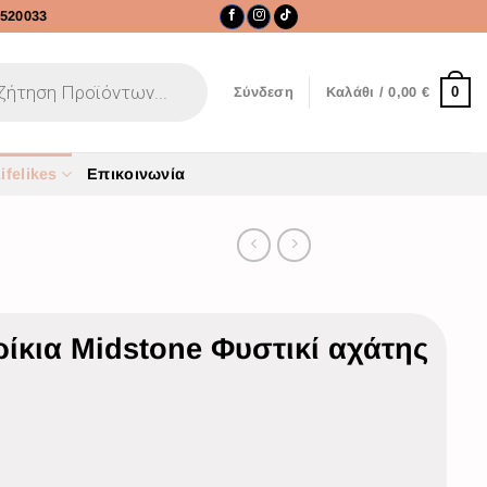
520033
0
Σύνδεση
Καλάθι /
0,00
€
ifelikes
Επικοινωνία
ίκια Midstone Φυστικί αχάτης