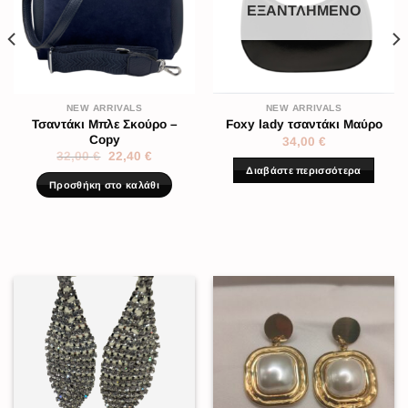
ΕΞΑΝΤΛΗΜΈΝΟ
NEW ARRIVALS
NEW ARRIVALS
Τσαντάκι Μπλε Σκούρο –
Foxy lady τσαντάκι Μαύρο
Copy
34,00
€
32,00
€
22,40
€
Διαβάστε περισσότερα
Προσθήκη στο καλάθι