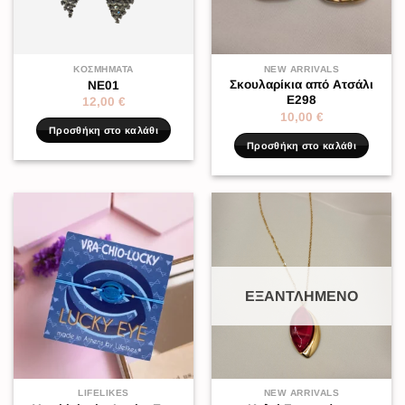
ΚΟΣΜΉΜΑΤΑ
NEW ARRIVALS
Σκουλαρίκια από Ατσάλι
NE01
Ε298
12,00
€
10,00
€
Προσθήκη στο καλάθι
Προσθήκη στο καλάθι
ΕΞΑΝΤΛΗΜΈΝΟ
LIFELIKES
NEW ARRIVALS