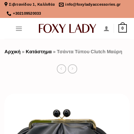
Σιβιτανίδου 1, Καλλιθέα
info@foxyladyaccessories.gr
+302109520033
0
Αρχική
»
Κατάστημα
»
Τσάντα Τύπου Clutch Μαύρη