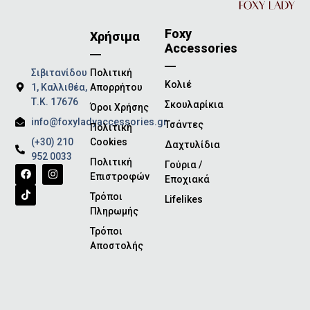
Foxy
Χρήσιμα
Accessories
Σιβιτανίδου
Πολιτική
Κολιέ
1, Καλλιθέα,
Απορρήτου
Τ.Κ. 17676
Σκουλαρίκια
Όροι Χρήσης
info@foxyladyaccessories.gr
Τσάντες
Πολιτική
(+30) 210
Cookies
Δαχτυλίδια
952 0033
Πολιτική
Γούρια /
Επιστροφών
Εποχιακά
Τρόποι
Lifelikes
Πληρωμής
Τρόποι
Αποστολής