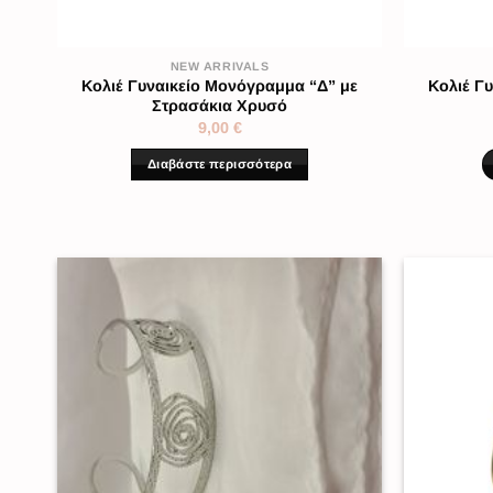
NEW ARRIVALS
Κολιέ Γυναικείο Μονόγραμμα “Δ” με
Κολιέ Γ
ί
Στρασάκια Χρυσό
9,00
€
Διαβάστε περισσότερα