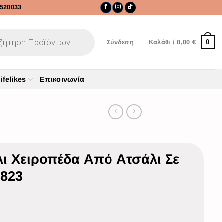
520033
0
Σύνδεση
Καλάθι /
0,00
€
ifelikes
Επικοινωνία
ι Χειροπέδα Από Ατσάλι Σε
9823