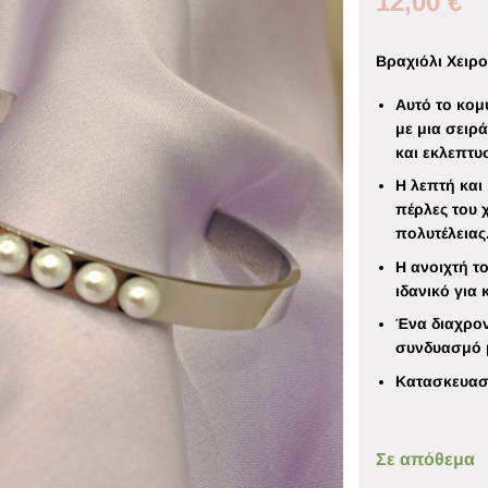
12,00
€
Βραχιόλι Χειρ
Αυτό το κομ
με μια σειρ
και εκλεπτυ
Η λεπτή και
πέρλες του 
πολυτέλειας
Η ανοιχτή τ
ιδανικό για
Ένα διαχρον
συνδυασμό μ
Κατασκευασ
Σε απόθεμα