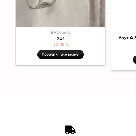
ΒΡΑΧΙΌΛΙΑ
Δαχτυλί
X14
12,00
€
Προσθήκη στο καλάθι