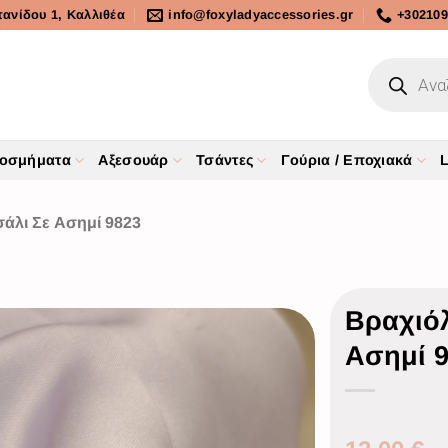
τανίδου 1, Καλλιθέα
info@foxyladyaccessories.gr
+302109
οσμήματα
Αξεσουάρ
Τσάντες
Γούρια / Εποχιακά
L
άλι Σε Ασημί 9823
Βραχιόλ
Ασημί 