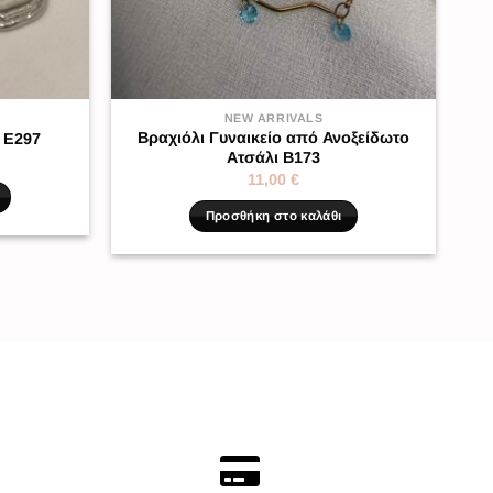
NEW ARRIVALS
Βραχιόλι Γυναικείο από Ανοξείδωτο
 Ε297
Ατσάλι Β173
11,00
€
Προσθήκη στο καλάθι