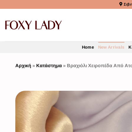
Σιβι
Home
New Arrivals
Κ
Αρχική
»
Κατάστημα
»
Βραχιόλι Χειροπέδα Από Ατσ