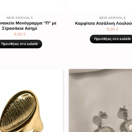
NEW ARRIVALS
NEW ARRIVALS
υναικείο Μονόγραμμα “Π” με
Καρφίτσα Ατσάλινη Λουλού
Στρασάκια Ασημί
9,00
€
9,00
€
Προσθήκη στο καλάθι
Προσθήκη στο καλάθι