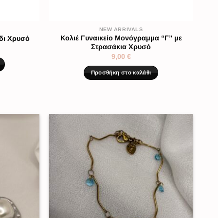
NEW ARRIVALS
Κολιέ Γυναικείο Μονόγραμμα “Γ” με
δι Χρυσό
Στρασάκια Χρυσό
9,00
€
Προσθήκη στο καλάθι