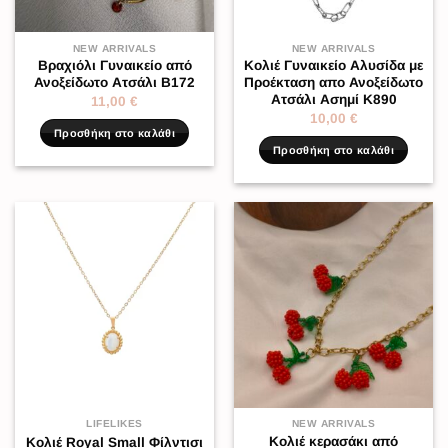
NEW ARRIVALS
NEW ARRIVALS
Βραχιόλι Γυναικείο από
Κολιέ Γυναικείο Αλυσίδα με
Ανοξείδωτο Ατσάλι Β172
Προέκταση απο Ανοξείδωτο
Ατσάλι Ασημί K890
11,00
€
10,00
€
Προσθήκη στο καλάθι
Προσθήκη στο καλάθι
LIFELIKES
NEW ARRIVALS
Κολιέ κερασάκι από
Κολιέ Royal Small Φίλντισι