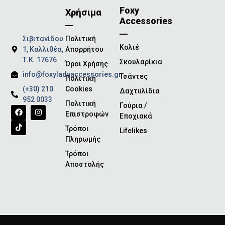
Foxy
Χρήσιμα
Accessories
Σιβιτανίδου
Πολιτική
Κολιέ
1, Καλλιθέα,
Απορρήτου
Τ.Κ. 17676
Σκουλαρίκια
Όροι Χρήσης
info@foxyladyaccessories.gr
Τσάντες
Πολιτική
(+30) 210
Cookies
Δαχτυλίδια
952 0033
Πολιτική
Γούρια /
Επιστροφών
Εποχιακά
Τρόποι
Lifelikes
Πληρωμής
Τρόποι
Αποστολής