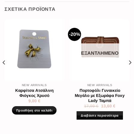
ΣΧΕΤΙΚΆ ΠΡΟΪΌΝΤΑ
-20%
ΕΞΑΝΤΛΗΜΈΝΟ
NEW ARRIVALS
NEW ARRIVALS
Καρφίτσα Ατσάλινη
Πορτοφόλι Γυναικείο
Φιόγκος Χρυσό
Μεγάλο με Εξωράφα Foxy
Lady Ταμπά
9,00
€
17,00
€
13,60
€
Προσθήκη στο καλάθι
Διαβάστε περισσότερα