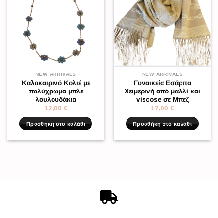
NEW ARRIVALS
NEW ARRIVALS
Καλοκαιρινό Κολιέ με
Γυναικεία Εσάρπα
πολύχρωμα μπλε
Χειμερινή από μαλλί και
λουλουδάκια
viscose σε Μπεζ
12,00
€
17,00
€
Προσθήκη στο καλάθι
Προσθήκη στο καλάθι