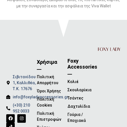
με την συνεργασία και την ασφάλεια της Viva Wallet
Foxy
Χρήσιμα
Accessories
Σιβιτανίδου
Πολιτική
Κολιέ
1, Καλλιθέα,
Απορρήτου
Τ.Κ. 17676
Σκουλαρίκια
Όροι Χρήσης
info@foxyladyaccessories.gr
Τσάντες
Πολιτική
(+30) 210
Cookies
Δαχτυλίδια
952 0033
Πολιτική
Γούρια /
Επιστροφών
Εποχιακά