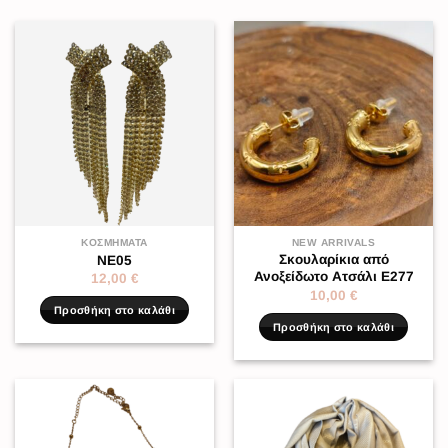
ΚΟΣΜΉΜΑΤΑ
NEW ARRIVALS
Σκουλαρίκια από
NE05
Ανοξείδωτο Ατσάλι Ε277
12,00
€
10,00
€
Προσθήκη στο καλάθι
Προσθήκη στο καλάθι