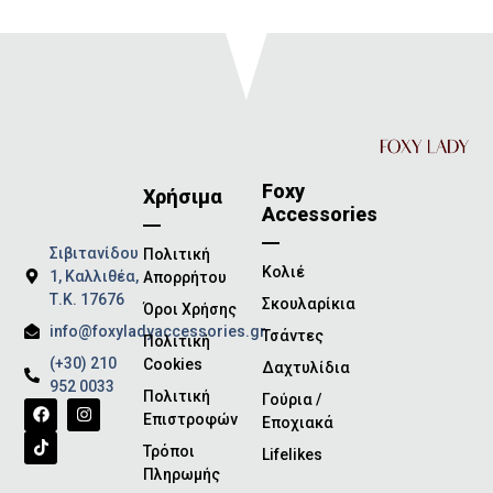
Foxy
Χρήσιμα
Accessories
Σιβιτανίδου
Πολιτική
Κολιέ
1, Καλλιθέα,
Απορρήτου
Τ.Κ. 17676
Σκουλαρίκια
Όροι Χρήσης
info@foxyladyaccessories.gr
Τσάντες
Πολιτική
(+30) 210
Cookies
Δαχτυλίδια
952 0033
Πολιτική
Γούρια /
Επιστροφών
Εποχιακά
Τρόποι
Lifelikes
Πληρωμής