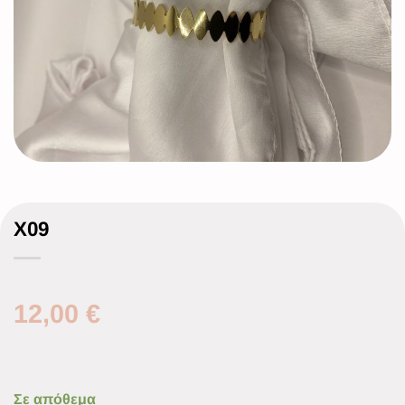
X09
12,00
€
Σε απόθεμα