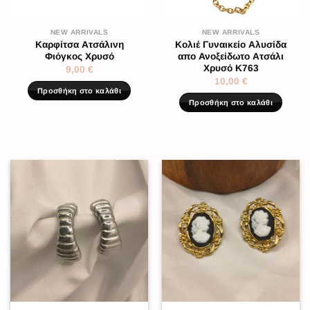
NEW ARRIVALS
NEW ARRIVALS
Καρφίτσα Ατσάλινη
Κολιέ Γυναικείο Αλυσίδα
Φιόγκος Χρυσό
απο Ανοξείδωτο Ατσάλι
Χρυσό K763
9,00
€
10,00
€
Προσθήκη στο καλάθι
Προσθήκη στο καλάθι