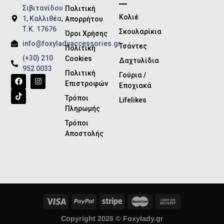
Σιβιτανίδου
Πολιτική
Κολιέ
1, Καλλιθέα,
Απορρήτου
Τ.Κ. 17676
Σκουλαρίκια
Όροι Χρήσης
info@foxyladyaccessories.gr
Τσάντες
Πολιτική
(+30) 210
Cookies
Δαχτυλίδια
952 0033
Πολιτική
Γούρια /
Επιστροφών
Εποχιακά
Τρόποι
Lifelikes
Πληρωμής
Τρόποι
Αποστολής
Copyright 2026 ©
Foxylady.gr