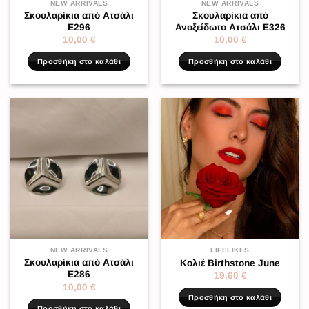
NEW ARRIVALS
NEW ARRIVALS
Σκουλαρίκια από Ατσάλι
Σκουλαρίκια από
Ε296
Ανοξείδωτο Ατσάλι Ε326
10,00
€
10,00
€
Προσθήκη στο καλάθι
Προσθήκη στο καλάθι
NEW ARRIVALS
LIFELIKES
Σκουλαρίκια από Ατσάλι
Κολιέ Birthstone June
Ε286
19,60
€
10,00
€
Προσθήκη στο καλάθι
Προσθήκη στο καλάθι