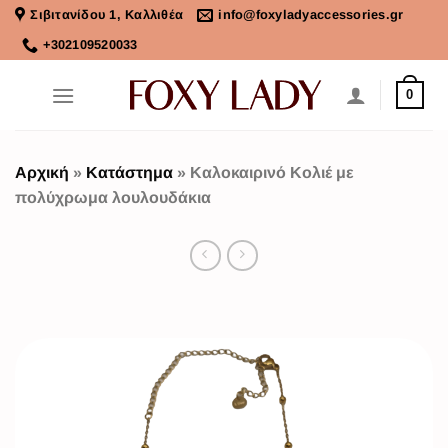
Σιβιτανίδου 1, Καλλιθέα
info@foxyladyaccessories.gr
+302109520033
0
Αρχική
»
Κατάστημα
»
Καλοκαιρινό Κολιέ με
πολύχρωμα λουλουδάκια